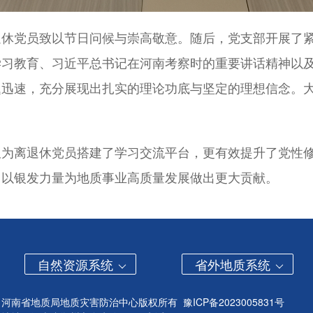
退休党员致以节日问候与崇高敬意。随后，党支部开展了
学习教育、习近平总书记在河南考察时的重要讲话精神以
题迅速，充分展现出扎实的理论功底与坚定的理想信念。
仅为离退休党员搭建了学习交流平台，更有效提升了党性
，以银发力量为地质事业高质量发展做出更大贡献。
自然资源系统
省外地质系统
河南省地质局地质灾害防治中心版权所有
豫ICP备2023005831号