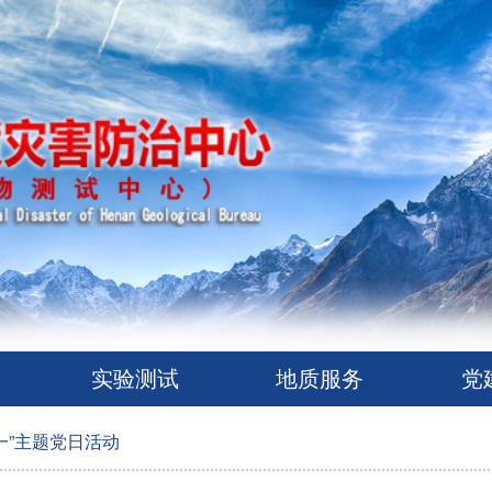
实验测试
地质服务
党
一”主题党日活动