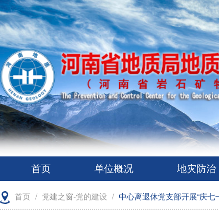
首页
单位概况
地灾防治
首页
/
党建之窗-党的建设
/
中心离退休党支部开展“庆七