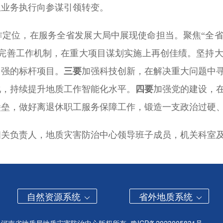
从业务执行向参谋引领转变。
作定位，在服务全省发展大局中展现使命担当。聚焦“全
完善工作机制，在重大项目谋划实施上再创佳绩。坚持
力强的标杆项目。
三要
加强科技创新，在解决重大问题中
化，持续提升地质工作智能化水平。
四要
加强党的建设，
堡垒，做好离退休职工服务保障工作，锻造一支政治过硬
相关负责人，地质灾害防治中心领导班子成员，机关科室
自然资源系统
省外地质系统
河南省地质局地质灾害防治中心版权所有
豫ICP备2023005831号