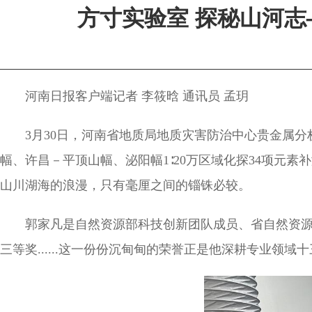
方寸实验室 探秘山河
河南日报客户端记者 李筱晗 通讯员 孟玥
3月30日，河南省地质局地质灾害防治中心贵金属
幅、许昌－平顶山幅、泌阳幅1∶20万区域化探34项元
山川湖海的浪漫，只有毫厘之间的锱铢必较。
郭家凡是自然资源部科技创新团队成员、省自然资
三等奖......这一份份沉甸甸的荣誉正是他深耕专业领