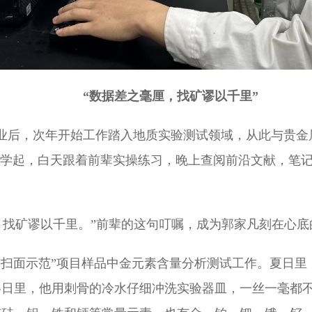
“数据差之毫厘，找矿谬以千里”
士毕业后，次年开始工作踏入地质实验测试领域，从此与贵
序学起，白天跟着前辈实操练习，晚上查阅前沿文献，笔
厘，找矿谬以千里。”前辈的这句叮嘱，成为郭家凡刻在心
究与扫面示范”项目样品中金元素含量分析测试工作。夏日
冬日里，他用刺骨的冷水仔细冲洗实验器皿，一丝一毫都