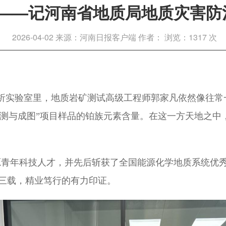
志——记河南省地质局地质灾害防
2026-04-02
来源：河南日报客户端
作者：
浏览：1317 次
分析实验室里，地质岩矿测试高级工程师郭家凡依然像往常
素补测与成图”项目样品的铂族元素含量。在这一方天地之
源青年科技人才，并先后斩获了全国能源化学地质系统优
域十三载，精业笃行的有力印证。