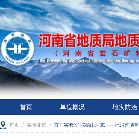
首页
单位概况
地灾防治
首页
/
实验测试
/
方寸实验室 探秘山河志——记河南省