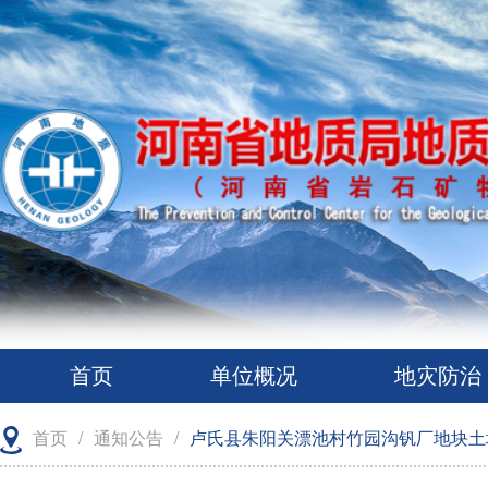
首页
单位概况
地灾防治
首页
/
通知公告
/
卢氏县朱阳关漂池村竹园沟钒厂地块土