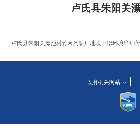
卢氏县朱阳关
卢氏县朱阳关漂池村竹园沟钒厂地块土壤环境详细
政府机关网站