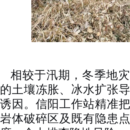
相较于汛期，冬季地灾
的土壤冻胀、冰水扩张
诱因。信阳工作站精准
岩体破碎区及既有隐患